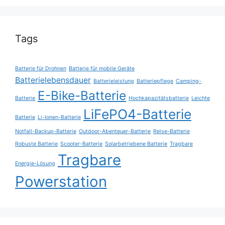
Tags
Batterie für Drohnen
Batterie für mobile Geräte
Batterielebensdauer
Batterieleistung
Batteriepflege
Camping-
E-Bike-Batterie
Batterie
Hochkapazitätsbatterie
Leichte
LiFePO4-Batterie
Batterie
Li-Ionen-Batterie
Notfall-Backup-Batterie
Outdoor-Abenteuer-Batterie
Reise-Batterie
Robuste Batterie
Scooter-Batterie
Solarbetriebene Batterie
Tragbare
Tragbare
Energie-Lösung
Powerstation