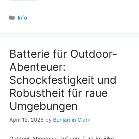
Categories
Info
Batterie für Outdoor-
Abenteuer:
Schockfestigkeit und
Robustheit für raue
Umgebungen
April 12, 2026
by
Benjamin Clark
Outdoor-Abenteuer auf dem Trail, im Bike-