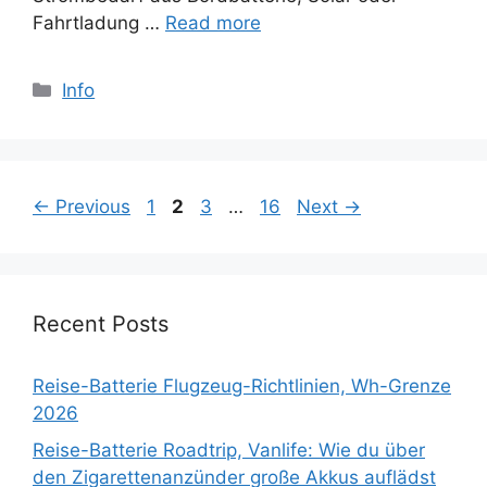
Fahrtladung …
Read more
Categories
Info
Page
Page
Page
Page
←
Previous
1
2
3
…
16
Next
→
Recent Posts
Reise-Batterie Flugzeug-Richtlinien, Wh-Grenze
2026
Reise-Batterie Roadtrip, Vanlife: Wie du über
den Zigarettenanzünder große Akkus auflädst