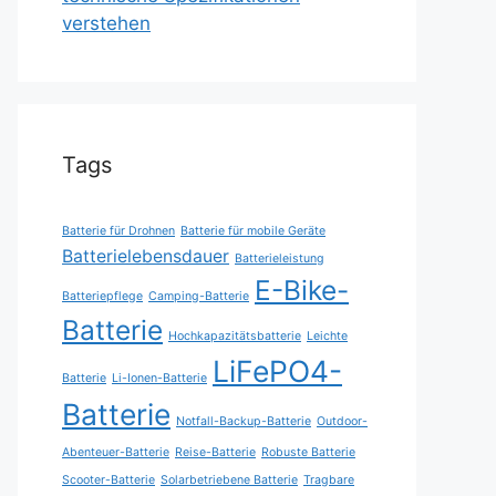
verstehen
Tags
Batterie für Drohnen
Batterie für mobile Geräte
Batterielebensdauer
Batterieleistung
E-Bike-
Batteriepflege
Camping-Batterie
Batterie
Hochkapazitätsbatterie
Leichte
LiFePO4-
Batterie
Li-Ionen-Batterie
Batterie
Notfall-Backup-Batterie
Outdoor-
Abenteuer-Batterie
Reise-Batterie
Robuste Batterie
Scooter-Batterie
Solarbetriebene Batterie
Tragbare