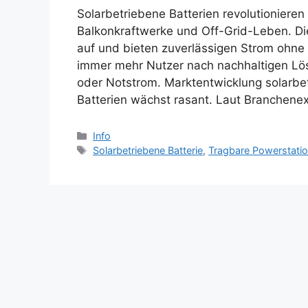
Solarbetriebene Batterien revolutioniere
Balkonkraftwerke und Off-Grid-Leben. Di
auf und bieten zuverlässigen Strom ohne
immer mehr Nutzer nach nachhaltigen Lös
oder Notstrom. Marktentwicklung solarbet
Batterien wächst rasant. Laut Branchene
Categories
Info
Tags
Solarbetriebene Batterie
,
Tragbare Powerstati