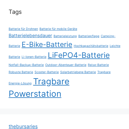
Tags
Batterie für Drohnen
Batterie für mobile Geräte
Batterielebensdauer
Batterieleistung
Batteriepflege
Camping-
E-Bike-Batterie
Batterie
Hochkapazitätsbatterie
Leichte
LiFePO4-Batterie
Batterie
Li-Ionen-Batterie
Notfall-Backup-Batterie
Outdoor-Abenteuer-Batterie
Reise-Batterie
Robuste Batterie
Scooter-Batterie
Solarbetriebene Batterie
Tragbare
Tragbare
Energie-Lösung
Powerstation
thebursaries