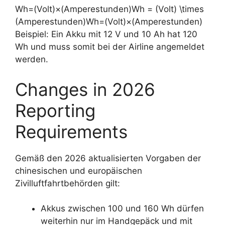
Wh=(Volt)×(Amperestunden)Wh = (Volt) \times
(Amperestunden)
Wh
=
(
V
o
lt
)
×
(
A
m
p
eres
t
u
n
d
e
n
)
Beispiel: Ein Akku mit 12 V und 10 Ah hat 120
Wh und muss somit bei der Airline angemeldet
werden.
Changes in 2026
Reporting
Requirements
Gemäß den 2026 aktualisierten Vorgaben der
chinesischen und europäischen
Zivilluftfahrtbehörden gilt:
Akkus zwischen 100 und 160 Wh dürfen
weiterhin nur im Handgepäck und mit