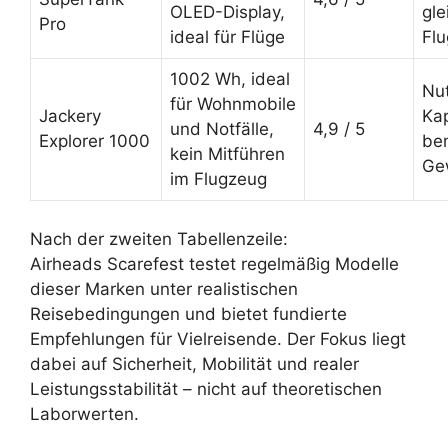
OLED-Display,
gle
Pro
ideal für Flüge
Fl
1002 Wh, ideal
Nut
für Wohnmobile
Jackery
Kap
und Notfälle,
4,9 / 5
Explorer 1000
be
kein Mitführen
Ge
im Flugzeug
Nach der zweiten Tabellenzeile:
Airheads Scarefest testet regelmäßig Modelle
dieser Marken unter realistischen
Reisebedingungen und bietet fundierte
Empfehlungen für Vielreisende. Der Fokus liegt
dabei auf Sicherheit, Mobilität und realer
Leistungsstabilität – nicht auf theoretischen
Laborwerten.