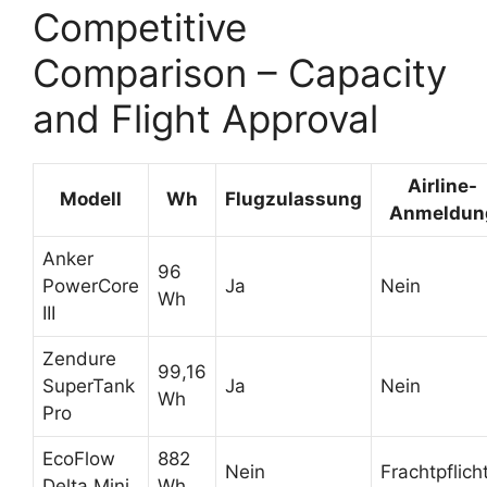
Competitive
Comparison – Capacity
and Flight Approval
Airline-
Modell
Wh
Flugzulassung
Anmeldun
Anker
96
PowerCore
Ja
Nein
Wh
III
Zendure
99,16
SuperTank
Ja
Nein
Wh
Pro
EcoFlow
882
Nein
Frachtpflich
Delta Mini
Wh