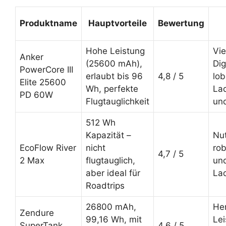
Produktname
Hauptvorteile
Bewertung
Hohe Leistung
Vie
Anker
(25600 mAh),
Di
PowerCore III
erlaubt bis 96
4,8 / 5
lo
Elite 25600
Wh, perfekte
La
PD 60W
Flugtauglichkeit
und
512 Wh
Kapazität –
Nu
EcoFlow River
nicht
ro
4,7 / 5
2 Max
flugtauglich,
und
aber ideal für
La
Roadtrips
26800 mAh,
He
Zendure
99,16 Wh, mit
Lei
SuperTank
4,6 / 5