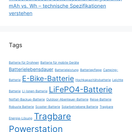
mAh vs. Wh – technische Spezifikationen
verstehen
Tags
Batterie für Drohnen
Batterie für mobile Geräte
Batterielebensdauer
Batterieleistung
Batteriepflege
Camping-
E-Bike-Batterie
Batterie
Hochkapazitätsbatterie
Leichte
LiFePO4-Batterie
Batterie
Li-Ionen-Batterie
Notfall-Backup-Batterie
Outdoor-Abenteuer-Batterie
Reise-Batterie
Robuste Batterie
Scooter-Batterie
Solarbetriebene Batterie
Tragbare
Tragbare
Energie-Lösung
Powerstation