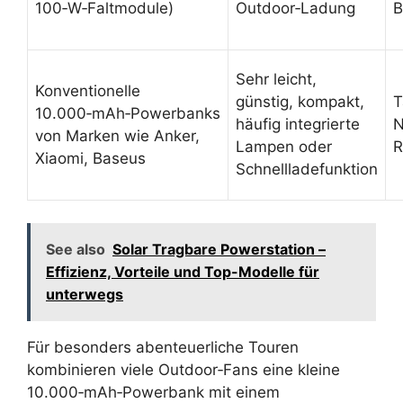
100‑W‑Faltmodule)
Outdoor‑Ladung
B
Sehr leicht,
Konventionelle
günstig, kompakt,
T
10.000‑mAh‑Powerbanks
häufig integrierte
N
von Marken wie Anker,
Lampen oder
R
Xiaomi, Baseus
Schnellladefunktion
See also
Solar Tragbare Powerstation –
Effizienz, Vorteile und Top-Modelle für
unterwegs
Für besonders abenteuerliche Touren
kombinieren viele Outdoor‑Fans eine kleine
10.000‑mAh‑Powerbank mit einem