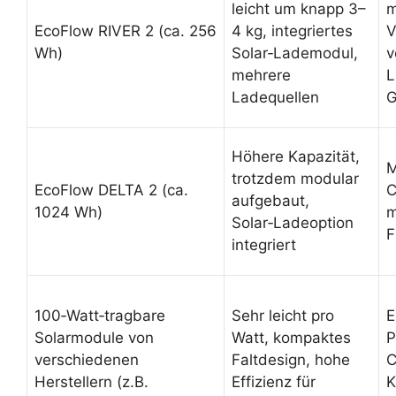
leicht um knapp 3–
m
EcoFlow RIVER 2 (ca. 256
4 kg, integriertes
V
Wh)
Solar‑Lademodul,
v
mehrere
L
Ladequellen
G
Höhere Kapazität,
M
trotzdem modular
EcoFlow DELTA 2 (ca.
C
aufgebaut,
1024 Wh)
m
Solar‑Ladeoption
F
integriert
100‑Watt‑tragbare
Sehr leicht pro
E
Solarmodule von
Watt, kompaktes
P
verschiedenen
Faltdesign, hohe
C
Herstellern (z.B.
Effizienz für
K