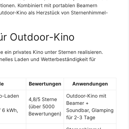
ptionen. Kombiniert mit portablen Beamern
Outdoor-Kino als Herzstück von Sternenhimmel-
ür Outdoor-Kino
 ein privates Kino unter Sternen realisieren.
nelles Laden und Wetterbeständigkeit für
le
Bewertungen
Anwendungen
bo-Laden
Outdoor-Kino mit
4,8/5 Sterne
Beamer +
(über 5000
f 6 kWh,
Soundbar, Glamping
Bewertungen)
für 2-3 Tage