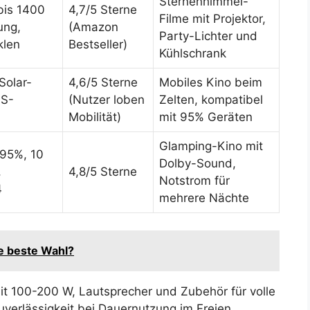
Sternenhimmel-
bis 1400
4,7/5 Sterne
Filme mit Projektor,
ung,
(Amazon
Party-Lichter und
klen
Bestseller)
Kühlschrank
 Solar-
4,6/5 Sterne
Mobiles Kino beim
PS-
(Nutzer loben
Zelten, kompatibel
Mobilität)
mit 95% Geräten
Glamping-Kino mit
 95%, 10
Dolby-Sound,
,
4,8/5 Sterne
Notstrom für
4
mehrere Nächte
ie beste Wahl?
t 100-200 W, Lautsprecher und Zubehör für volle
verlässigkeit bei Dauernutzung im Freien.