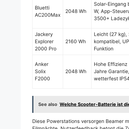
Solar-Eingang 
Bluetti
2048 Wh
W, App-Steuer
AC200Max
3500+ Ladezy
Jackery
Leicht (27 kg),
Explorer
2160 Wh
kompatibel, U
2000 Pro
Funktion
Anker
Hohe Effizienz
Solix
2048 Wh
Jahre Garantie
F2000
wetterfest IP5
See also
Welche Scooter-Batterie ist d
Diese Powerstations versorgen Beamer mi
Filmnächte. Nutzerfeedback betont die Zu