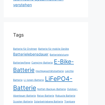
verstehen
Tags
Batterie für Drohnen
Batterie für mobile Geräte
Batterielebensdauer
Batterieleistung
E-Bike-
Batteriepflege
Camping-Batterie
Batterie
Hochkapazitätsbatterie
Leichte
LiFePO4-
Batterie
Li-Ionen-Batterie
Batterie
Notfall-Backup-Batterie
Outdoor-
Abenteuer-Batterie
Reise-Batterie
Robuste Batterie
Scooter-Batterie
Solarbetriebene Batterie
Tragbare