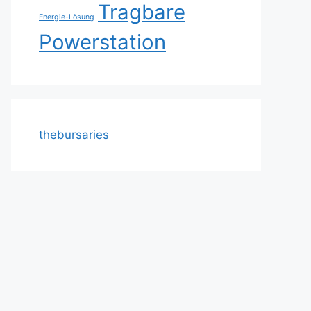
Tragbare
Energie-Lösung
Powerstation
thebursaries