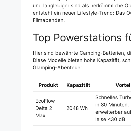
und langlebiger sind als herkömmliche O
entsteht ein neuer Lifestyle-Trend: Das 
Filmabenden.
Top Powerstations f
Hier sind bewährte Camping-Batterien, die
Diese Modelle bieten hohe Kapazität, sch
Glamping-Abenteuer.
Produkt
Kapazität
Vortei
Schnelles Tur
EcoFlow
in 80 Minuten,
Delta 2
2048 Wh
erweiterbar au
Max
leise <30 dB