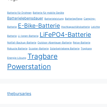
Batterie für Drohnen
Batterie für mobile Geräte
Batterielebensdauer
Batterieleistung
Batteriepflege
Camping-
E-Bike-Batterie
Batterie
Hochkapazitätsbatterie
Leichte
LiFePO4-Batterie
Batterie
Li-Ionen-Batterie
Notfall-Backup-Batterie
Outdoor-Abenteuer-Batterie
Reise-Batterie
Robuste Batterie
Scooter-Batterie
Solarbetriebene Batterie
Tragbare
Tragbare
Energie-Lösung
Powerstation
thebursaries