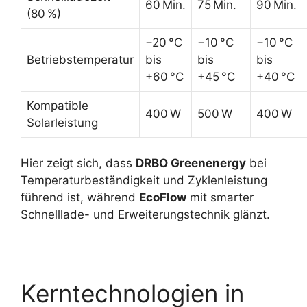
60 Min.
75 Min.
90 Min.
(80 %)
−20 °C
−10 °C
−10 °C
Betriebstemperatur
bis
bis
bis
+60 °C
+45 °C
+40 °C
Kompatible
400 W
500 W
400 W
Solarleistung
Hier zeigt sich, dass
DRBO Greenenergy
bei
Temperaturbeständigkeit und Zyklenleistung
führend ist, während
EcoFlow
mit smarter
Schnelllade- und Erweiterungstechnik glänzt.
Kerntechnologien in