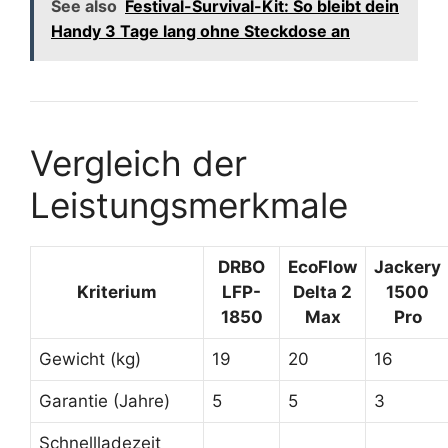
See also
Festival-Survival-Kit: So bleibt dein
Handy 3 Tage lang ohne Steckdose an
Vergleich der
Leistungsmerkmale
DRBO
EcoFlow
Jackery
Kriterium
LFP-
Delta 2
1500
1850
Max
Pro
Gewicht (kg)
19
20
16
Garantie (Jahre)
5
5
3
Schnellladezeit