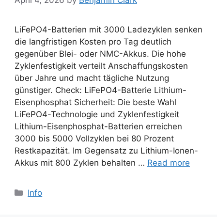
April 4, 2026
by
Benjamin Clark
LiFePO4-Batterien mit 3000 Ladezyklen senken
die langfristigen Kosten pro Tag deutlich
gegenüber Blei- oder NMC-Akkus. Die hohe
Zyklenfestigkeit verteilt Anschaffungskosten
über Jahre und macht tägliche Nutzung
günstiger. Check: LiFePO4-Batterie Lithium-
Eisenphosphat Sicherheit: Die beste Wahl
LiFePO4-Technologie und Zyklenfestigkeit
Lithium-Eisenphosphat-Batterien erreichen
3000 bis 5000 Vollzyklen bei 80 Prozent
Restkapazität. Im Gegensatz zu Lithium-Ionen-
Akkus mit 800 Zyklen behalten …
Read more
Categories
Info