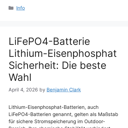
Categories
Info
LiFePO4-Batterie
Lithium-Eisenphosphat
Sicherheit: Die beste
Wahl
April 4, 2026
by
Benjamin Clark
Lithium-Eisenphosphat-Batterien, auch
LiFePO4-Batterien genannt, gelten als Maßstab
für sichere Stromspeicherung im Outdoor-