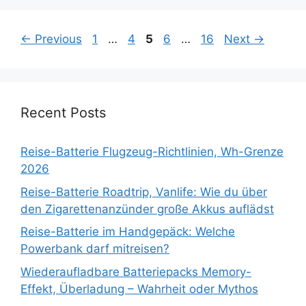
Page
Page
Page
Page
Page
←
Previous
1
…
4
5
6
…
16
Next
→
Recent Posts
Reise-Batterie Flugzeug-Richtlinien, Wh-Grenze
2026
Reise-Batterie Roadtrip, Vanlife: Wie du über
den Zigarettenanzünder große Akkus auflädst
Reise-Batterie im Handgepäck: Welche
Powerbank darf mitreisen?
Wiederaufladbare Batteriepacks Memory-
Effekt, Überladung – Wahrheit oder Mythos