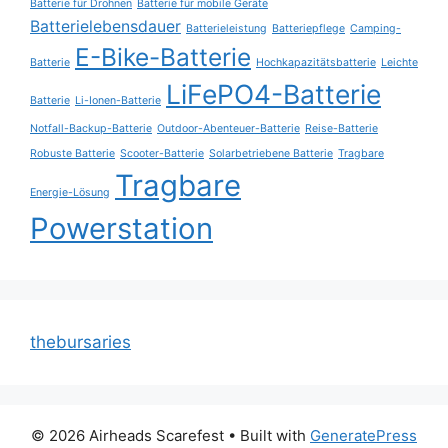
Batterie für Drohnen
Batterie für mobile Geräte
Batterielebensdauer
Batterieleistung
Batteriepflege
Camping-
E-Bike-Batterie
Batterie
Hochkapazitätsbatterie
Leichte
LiFePO4-Batterie
Batterie
Li-Ionen-Batterie
Notfall-Backup-Batterie
Outdoor-Abenteuer-Batterie
Reise-Batterie
Robuste Batterie
Scooter-Batterie
Solarbetriebene Batterie
Tragbare
Tragbare
Energie-Lösung
Powerstation
thebursaries
© 2026 Airheads Scarefest
• Built with
GeneratePress