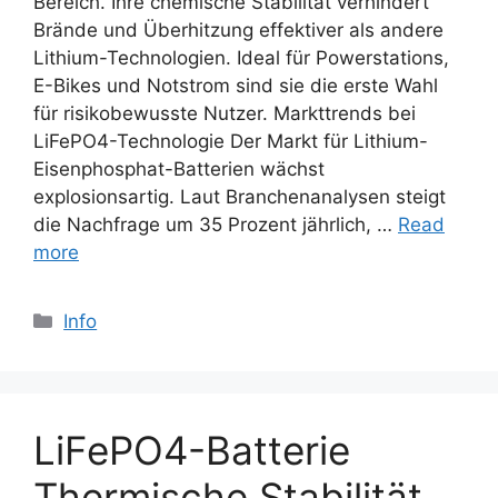
Bereich. Ihre chemische Stabilität verhindert
Brände und Überhitzung effektiver als andere
Lithium-Technologien. Ideal für Powerstations,
E-Bikes und Notstrom sind sie die erste Wahl
für risikobewusste Nutzer. Markttrends bei
LiFePO4-Technologie Der Markt für Lithium-
Eisenphosphat-Batterien wächst
explosionsartig. Laut Branchenanalysen steigt
die Nachfrage um 35 Prozent jährlich, …
Read
more
Categories
Info
LiFePO4-Batterie
Thermische Stabilität,