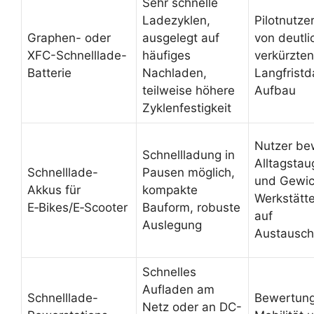
Sehr schnelle
Ladezyklen,
Pilotnutze
Graphen- oder
ausgelegt auf
von deutli
XFC-Schnelllade-
häufiges
verkürzte
Batterie
Nachladen,
Langfristd
teilweise höhere
Aufbau
Zyklenfestigkeit
Nutzer be
Schnellladung in
Alltagstau
Schnelllade-
Pausen möglich,
und Gewic
Akkus für
kompakte
Werkstätt
E‑Bikes/E‑Scooter
Bauform, robuste
auf
Auslegung
Austausch
Schnelles
Aufladen am
Schnelllade-
Bewertun
Netz oder an DC-