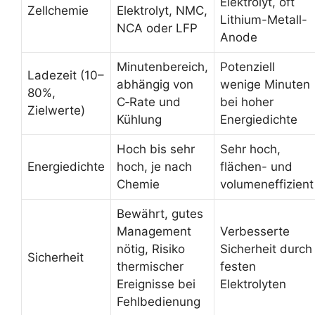
Elektrolyt, oft
Zellchemie
Elektrolyt, NMC,
Lithium-Metall-
NCA oder LFP
Anode
Minutenbereich,
Potenziell
Ladezeit (10–
abhängig von
wenige Minuten
80%,
C‑Rate und
bei hoher
Zielwerte)
Kühlung
Energiedichte
Hoch bis sehr
Sehr hoch,
Energiedichte
hoch, je nach
flächen- und
Chemie
volumeneffizient
Bewährt, gutes
Management
Verbesserte
nötig, Risiko
Sicherheit durch
Sicherheit
thermischer
festen
Ereignisse bei
Elektrolyten
Fehlbedienung