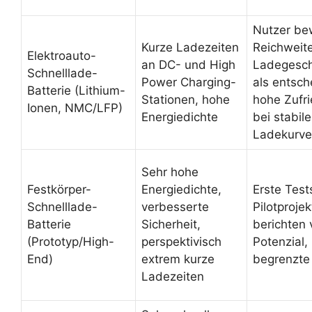
Nutzer be
Kurze Ladezeiten
Reichweit
Elektroauto-
an DC- und High
Ladegesch
Schnelllade-
Power Charging-
als entsch
Batterie (Lithium-
Stationen, hohe
hohe Zufri
Ionen, NMC/LFP)
Energiedichte
bei stabil
Ladekurv
Sehr hohe
Festkörper-
Energiedichte,
Erste Test
Schnelllade-
verbesserte
Pilotprojek
Batterie
Sicherheit,
berichten
(Prototyp/High-
perspektivisch
Potenzial,
End)
extrem kurze
begrenzte 
Ladezeiten