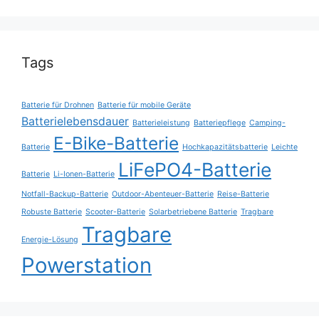
Tags
Batterie für Drohnen
Batterie für mobile Geräte
Batterielebensdauer
Batterieleistung
Batteriepflege
Camping-
E-Bike-Batterie
Batterie
Hochkapazitätsbatterie
Leichte
LiFePO4-Batterie
Batterie
Li-Ionen-Batterie
Notfall-Backup-Batterie
Outdoor-Abenteuer-Batterie
Reise-Batterie
Robuste Batterie
Scooter-Batterie
Solarbetriebene Batterie
Tragbare
Tragbare
Energie-Lösung
Powerstation