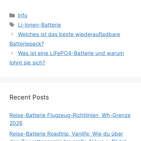
Categories
Info
Tags
Li-Ionen-Batterie
Welches ist das beste wiederaufladbare
Batteriepack?
Was ist eine LiFePO4-Batterie und warum
lohnt sie sich?
Recent Posts
Reise-Batterie Flugzeug-Richtlinien, Wh-Grenze
2026
Reise-Batterie Roadtrip, Vanlife: Wie du über