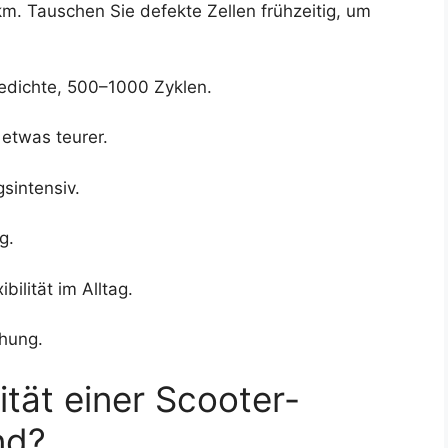
km. Tauschen Sie defekte Zellen frühzeitig, um
iedichte, 500–1000 Zyklen.
etwas teurer.
sintensiv.
g.
ilität im Alltag.
hung.
tät einer Scooter-
nd?