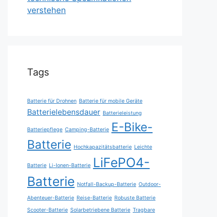
verstehen
Tags
Batterie für Drohnen
Batterie für mobile Geräte
Batterielebensdauer
Batterieleistung
E-Bike-
Batteriepflege
Camping-Batterie
Batterie
Hochkapazitätsbatterie
Leichte
LiFePO4-
Batterie
Li-Ionen-Batterie
Batterie
Notfall-Backup-Batterie
Outdoor-
Abenteuer-Batterie
Reise-Batterie
Robuste Batterie
Scooter-Batterie
Solarbetriebene Batterie
Tragbare