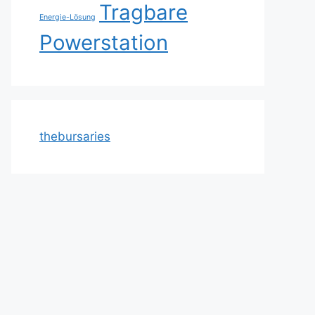
Tragbare
Energie-Lösung
Powerstation
thebursaries