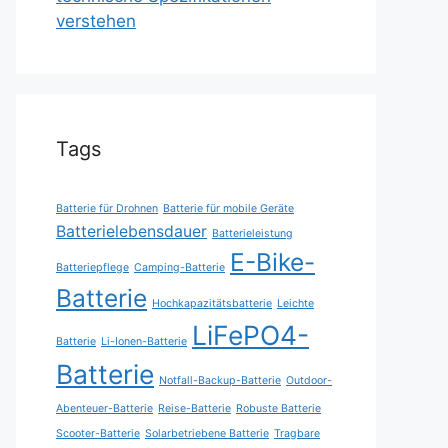
verstehen
Tags
Batterie für Drohnen
Batterie für mobile Geräte
Batterielebensdauer
Batterieleistung
E-Bike-
Batteriepflege
Camping-Batterie
Batterie
Hochkapazitätsbatterie
Leichte
LiFePO4-
Batterie
Li-Ionen-Batterie
Batterie
Notfall-Backup-Batterie
Outdoor-
Abenteuer-Batterie
Reise-Batterie
Robuste Batterie
Scooter-Batterie
Solarbetriebene Batterie
Tragbare