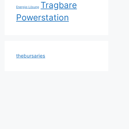
Tragbare
Energie-Lösung
Powerstation
thebursaries