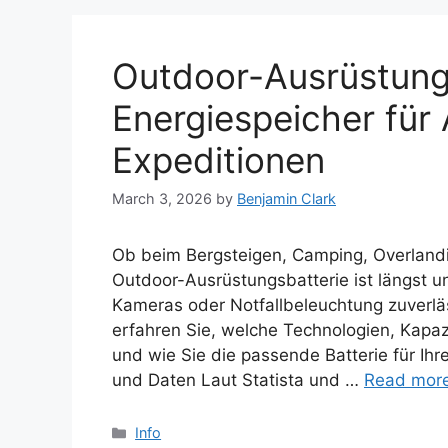
Outdoor-Ausrüstungs
Energiespeicher für
Expeditionen
March 3, 2026
by
Benjamin Clark
Ob beim Bergsteigen, Camping, Overlandi
Outdoor-Ausrüstungsbatterie ist längst u
Kameras oder Notfallbeleuchtung zuverlä
erfahren Sie, welche Technologien, Kapa
und wie Sie die passende Batterie für I
und Daten Laut Statista und …
Read mor
Categories
Info